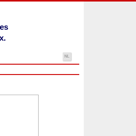
les
x.
NL